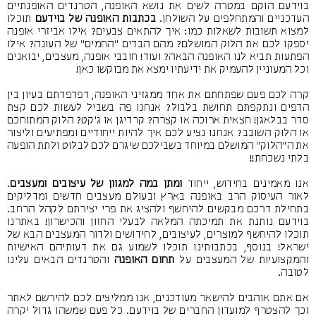
בוידעם הוקם במטרה לשים את נושא האופנה, הטרנדים האופנתיים
העדכניים והמתחלפים על השולחן.
בכתבות האופנה של בוידעם
תוכלו
למצוא תשובות לשאלות כמו: איך להתאים צבעים? אילו אביזרי אופנה
יספקו לכם את הלוק המושלם? מהם הבדים "החמים" של העונה? אילו
הפתעות תביא לנו האופנה הבאה? ועוד! חובבי אופנה, מעצבים, יבואנים
וכל המעוניין להעמיק את ידיעתיו ימצא את מבוקשו כאן!
קרה לכם פעם שפתחתם את אחד ממגזיני האופנה, דפדפדתם בעיון בין
הדפים ונתקפתם תחושת בלבול? אנחנו פה בשביל לעשות לכם קצת
סדר בבלאגן! חצאית ארוכה או קצרה? קרדיגן או ג'קט? הלוק המתוחכם
או הלוק השובב? אנחנו נציע לכם איך להיות ייחודיים ומפתיעים וליצור
את ה"הלוק" המושלם במיוחד בשבילכם שיגרם לכם לבלוט ולתת הופעה
בלתי נשכחת!!
אנו מאמינים בחידוש, ייחוד
ומתן במה למגוון של עיצובים ומעצבים
.
לאור העיסוק הרב באופנה בארץ ובעולם מעצבים חדשים ומדליקים
בתחילת דרכם מבקשים להיחשף ולהציג את פרי יצירתם לקהל הרחב.
בוידעם נותנת את תמיכתה המלאה לבעלי החזון והכישרון! באתרנו
תוכלו להיחשף למוצרים, לעיצובים, לחידושים ולדור המעצבים הבא של
ישראל! בנוסף, בכתבותינו תוכלו לשמוע גם את דעותיהם האישיות
והמקצועיות של המעצבים על
תחום האופנה
והטרנדים הבאים עלינו
לטובה.
אם אתם אוהבים להישאר מעודכנים, אנו ממליצים לכם
להירשם לאתר
וכך להצטרף למועדון החברים של בוידעם. כל פעם שמשהו גדול יקרה