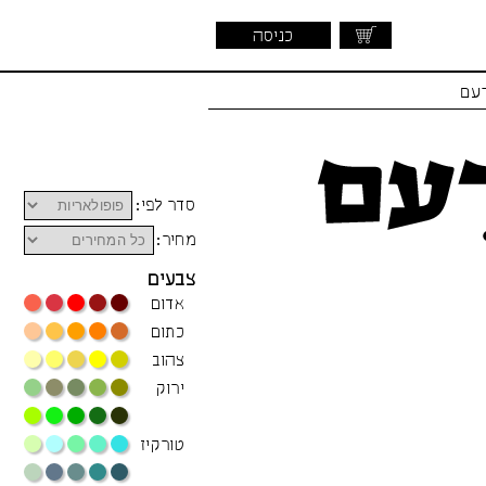
כניסה
דעם
סדר לפי:
מחיר:
צבעים
אדום
כתום
צהוב
ירוק
טורקיז