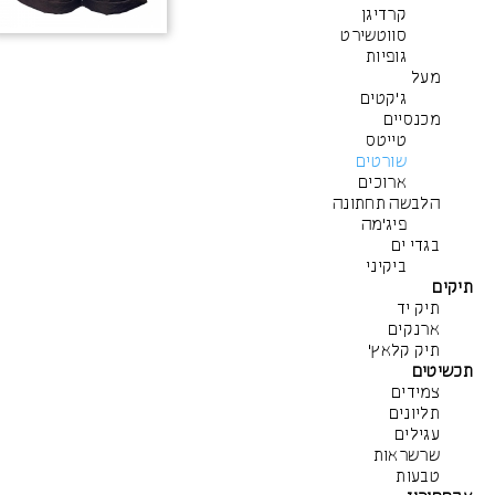
קרדיגן
סווטשירט
גופיות
מעל
ג'קטים
מכנסיים
טייטס
שורטים
ארוכים
הלבשה תחתונה
פיג'מה
בגדי ים
ביקיני
תיקים
תיק יד
ארנקים
תיק קלאץ'
תכשיטים
צמידים
תליונים
עגילים
שרשראות
טבעות