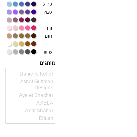
כחול
סגול
ורוד
חום
שחור
מותגים
Danielle Keller
Asnat Guttman
Designs
Ayelet Shachar
AXELA
Anat Shahar
Eilush
Shwood