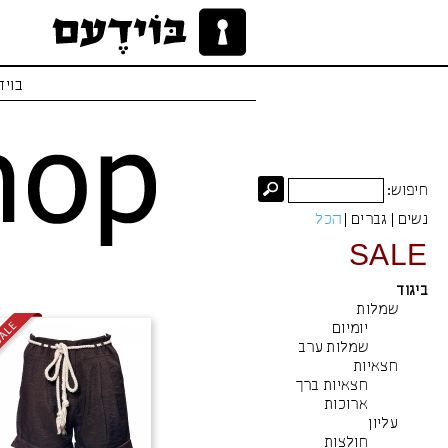
בויד
חיפוש:
נשים
|
גברים
|
הכל
SALE
ביגוד
שמלות
יומיום
שמלות ערב
חצאיות
חצאיות ברך
ארוכות
עליון
חולצות