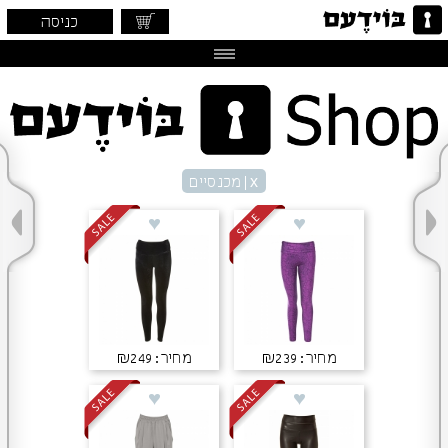
כניסה
x
| מכנסיים
מחיר: ₪239
מחיר: ₪249