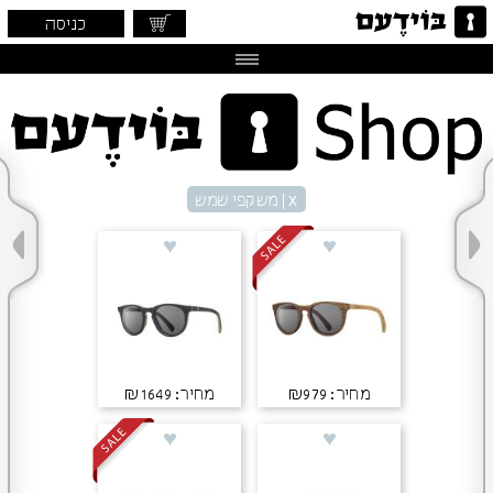
כניסה
x
| משקפי שמש
מחיר: ₪979
מחיר: ₪1649