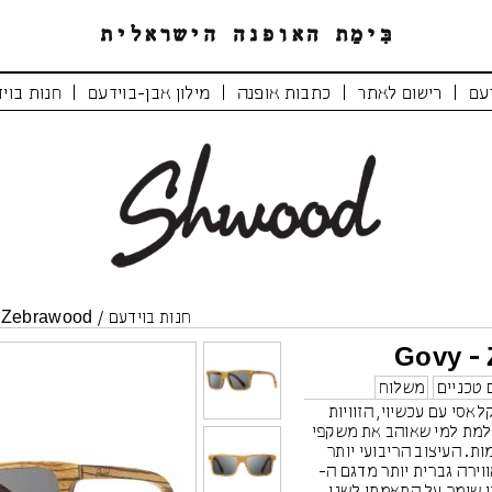
|
|
|
|
עם
רישום לאתר
כתבות אופנה
מילון אבן-בוידעם
חנות בוי
חנות בוידעם
/
 Zebrawood
Govy -
 טכניים
משלוח
 משלב קלאסי עם עכשיוי, הזוויות
למת למי שאוהב את משקפי
ת. העיצוב הריבועי יותר
משרה אווירה גברית יותר מדגם ה-