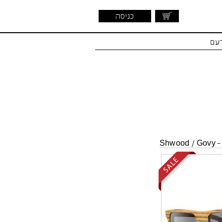
כניסה
דעם
Shwood
/
Govy -