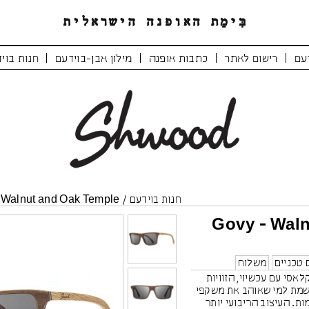
|
|
|
|
עם
רישום לאתר
כתבות אופנה
מילון אבן-בוידעם
חנות בוי
חנות בוידעם
/
 Walnut and Oak Temple
Govy - Wal
 טכניים
משלוח
 משלב קלאסי עם עכשיוי, הזוויות
שמת למי שאוהב את משקפי
ת. העיצוב הריבועי יותר