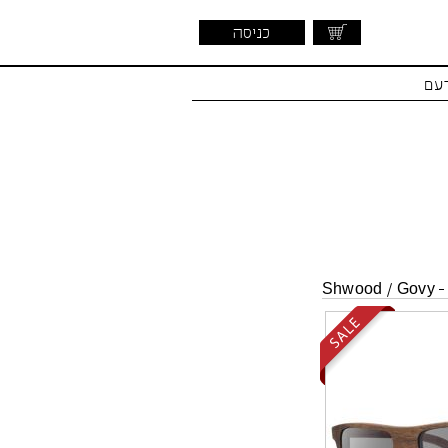
כניסה
דעם
Shwood
/
Govy -