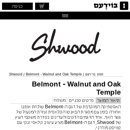
כניסה
חנות בוידעם
/
Belmont - Walnut and Oak Temple
/
Shwood
Belmont - Walnut and Oak
Temple
תיאור המוצר
פרטים טכניים
משלוח
האסטתיקה המוקדפת של דגם ה-Belmont שולחת אותנו
אחורה בזמן עם מסגרת הפאנטו הקלאסית וצורת המנעול של
גשר האף. אחד הדגמים הדקים והעדינים בסדרת משקפי העץ
של Shwood, דגם ה-Belmont מציע עיצוב קלאסי ונקי עם
טוויסט מודרני.