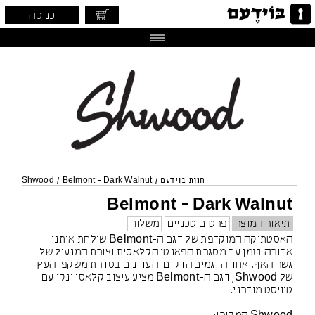
כניסה
חנות בוידעם
/
Belmont - Dark Walnut
/
Shwood
Belmont - Dark Walnut
תיאור המוצר
פרטים טכניים
משלוח
האסטתיקה המוקדפת של דגם ה-Belmont שולחת אותנו
אחורה בזמן עם מסגרת הפאנטו הקלאסית וצורת המנעול של
גשר האף. אחד הדגמים הדקים והעדינים בסדרת משקפי העץ
של Shwood, דגם ה-Belmont מציע עיצוב קלאסי ונקי עם
טוויסט מודרני.