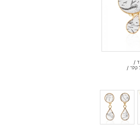
ד
/
 קלר
/