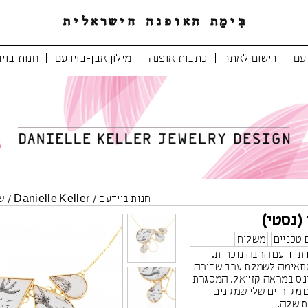
|
|
|
|
עם
רישום לאתר
כתבות אופנה
מילון אבן-בוידעם
חנות בוי
חנות בוידעם
/
Danielle Keller
/
ש
(נסטי)
 טכניים
משלוח
ת יד עם הרבה נוכחות.
תאימה לשמלת ערב שחורה
ינס במראה קז'ואל. המסגרת
 מקוריים שלי שמקנים
ת שלה.