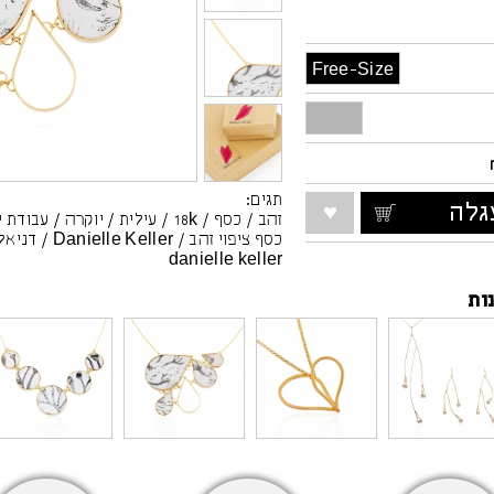
Free-Size
תגים:
לה
זהב
/
כסף
/
18k
/
עילית
/
יוקרה
/
עבודת י
כסף ציפוי זהב
/
Danielle Keller
/
דניאל
danielle keller
ות