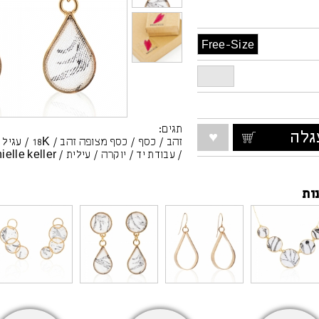
Free-Size
תגים:
לה
זהב
/
כסף
/
כסף מצופה זהב
/
18K
/
עגיל
/
/
עבודת יד
/
יוקרה
/
עילית
/
ielle keller
ות