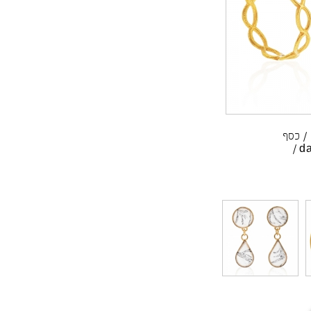
/
כסף
/
da