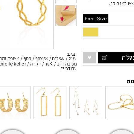
צו כמו כוכב.
Free-Size
תגים:
לה
עגיל
/
עגילים
/
אינסוף
/
כסף
/
מצופה זהב
מצופה זהב
/
18K
/
יוקרה
/
nielle keller
עבודת יד
ות