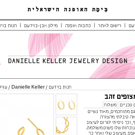
|
|
|
|
עם
רישום לאתר
כתבות אופנה
מילון אבן-בוידעם
חנות בוי
חנות בוידעם
/
Danielle Keller
/
עגיל
מצופים זהב
 טכניים
משלוח
גם מתוחכמים, מאוד נשיים
אה קיבלתי מהצורה
וכך ניסיתי לגרום לעיצוב
הנוכחות שלו פשוט משולמת.
פס, מעיצוב שלי ואחר כך