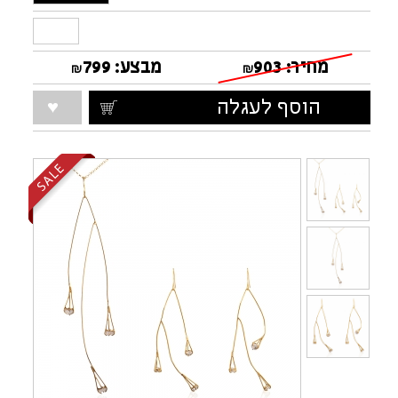
מחיר:
903
מבצע:
799
₪
₪
הוסף לעגלה