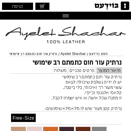
כניסה
חנות בוידעם
/
Ayelet Shachar
/
נרתיק עור חום כתמתם רב שימושי
נרתיק עור חום כתמתם רב שימושי
תיאור המוצר
פרטים טכניים
משלוח
נרתיק עור חום כתמתם רב שימושי
יש לו ידית נשלפת שיכולה לצאת
עשוי מעור רך ואיכותי, בלי ביטנה.
קלאסי אלגנטי וכייפי.
זו מתנה שכל אישה או איש ישמחו לקבל.
נרתיק קטן מעור שיש לו מלא מלא שימושים:
תיק קטן לערב
Free-Size
תיק קטן יומיומי ולא מחייב
תיק איפור
תיק דרכונים