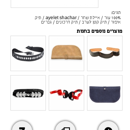
תגים:
100% עור
/
איילת שחר
/
ayelet shachar
/
תיק
איפור
/
תיק קטן לערב
/
תיק דרכונים
/
גברים
מוצרים נוספים בחנות