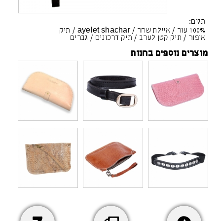
תגים:
100% עור
/
איילת שחר
/
ayelet shachar
/
תיק
איפור
/
תיק קטן לערב
/
תיק דרכונים
/
גברים
מוצרים נוספים בחנות