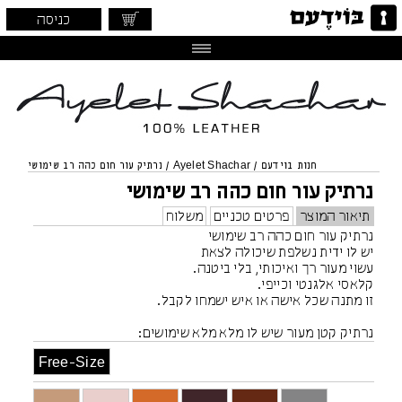
כניסה
חנות בוידעם
/
Ayelet Shachar
/
נרתיק עור חום כהה רב שימושי
נרתיק עור חום כהה רב שימושי
תיאור המוצר
פרטים טכניים
משלוח
נרתיק עור חום כהה רב שימושי
יש לו ידית נשלפת שיכולה לצאת
עשוי מעור רך ואיכותי, בלי ביטנה.
קלאסי אלגנטי וכייפי.
זו מתנה שכל אישה או איש ישמחו לקבל.
נרתיק קטן מעור שיש לו מלא מלא שימושים:
תיק קטן לערב
Free-Size
תיק קטן יומיומי ולא מחייב
תיק איפור
תיק דרכונים