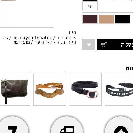
48
תגים:
איילת שחר
/
ayelet shahar
/
עור
/
100% עו
חגורות עור
/
חגורת עור
/
מוצרי עור
לה
ות