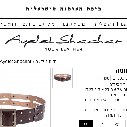
|
|
|
|
עם
רישום לאתר
כתבות אופנה
מילון אבן-בוידעם
חנות בוי
חנות בוידעם
/
Ayelet Shachar
ומה
 טכניים
משלוח
ת מסיבית
ות של עור בלאנק נוקשה
זו בניטים
ים מובנים אשר מוסיפים
ן
לבני בולט ומאסיבי אשר
ידת החגורה
רה כאשר האבזם יושב במרכז
38
40
42
)