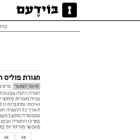
בויד
חגורת פוליס ח
תיאור המוצר
פרטים
חגורה רחבה עם נוכחו
בנויה מצורות סימטרי
ואיכותי ומחוברות זו ל
לאורך כל החגורה חור
טקסטורה ומקצב מעניי
במרכז החגורה אבזם מ
מאפשר מודלוריות במ
(ניתן לחגור את החגו
44
46
הגוף, בצד הגוף או בגב