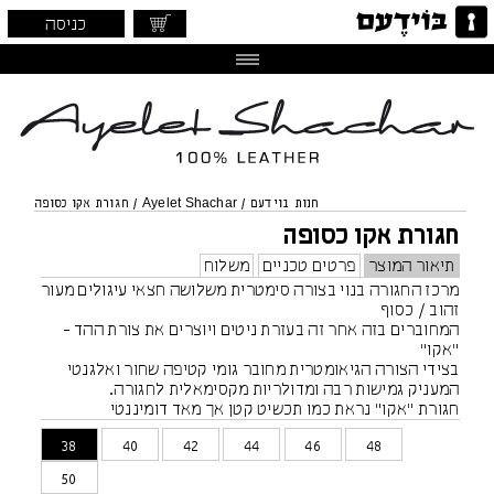
כניסה
חנות בוידעם
/
Ayelet Shachar
/
חגורת אקו כסופה
חגורת אקו כסופה
תיאור המוצר
פרטים טכניים
משלוח
מרכז החגורה בנוי בצורה סימטרית משלושה חצאי עיגולים מעור
זהוב / כסוף
המחוברים בזה אחר זה בעזרת ניטים ויוצרים את צורת ההד -
"אקו"
בצידי הצורה הגיאומטרית מחובר גומי קטיפה שחור ואלגנטי
המעניק גמישות רבה ומדולריות מקסימאלית לחגורה.
חגורת "אקו" נראת כמו תכשיט קטן אך מאד דומיננטי
יכולה להשתלב על מכנס שמלה או חצאית - במותן גבוהה
38
40
42
44
46
48
ונמוכה
50