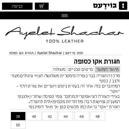
כניסה
חנות בוידעם
/
Ayelet Shachar
/
חגורת אקו כסופה
חגורת אקו כסופה
תיאור המוצר
פרטים טכניים
משלוח
מרכז החגורה בנוי בצורה סימטרית משלושה חצאי עיגולים מעור
זהוב / כסוף
המחוברים בזה אחר זה בעזרת ניטים ויוצרים את צורת ההד -
"אקו"
בצידי הצורה הגיאומטרית מחובר גומי קטיפה שחור ואלגנטי
המעניק גמישות רבה ומדולריות מקסימאלית לחגורה.
חגורת "אקו" נראת כמו תכשיט קטן אך מאד דומיננטי
יכולה להשתלב על מכנס שמלה או חצאית - במותן גבוהה
38
40
42
44
46
48
ונמוכה
50