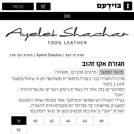
כניסה
חנות בוידעם
/
Ayelet Shachar
/
חגורת אקו זהוב
חגורת אקו זהוב
תיאור המוצר
פרטים טכניים
משלוח
מרכז החגורה בנוי בצורה סימטרית משלושה חצאי עיגולים מעור
זהוב / כסוף
המחוברים בזה אחר זה בעזרת ניטים ויוצרים את צורת ההד -
"אקו"
בצידי הצורה הגיאומטרית מחובר גומי קטיפה שחור ואלגנטי
המעניק גמישות רבה ומדולריות מקסימאלית לחגורה.
חגורת "אקו" נראת כמו תכשיט קטן אך מאד דומיננטי
יכולה להשתלב על מכנס שמלה או חצאית - במותן גבוהה
38
40
42
44
46
48
ונמוכה
50