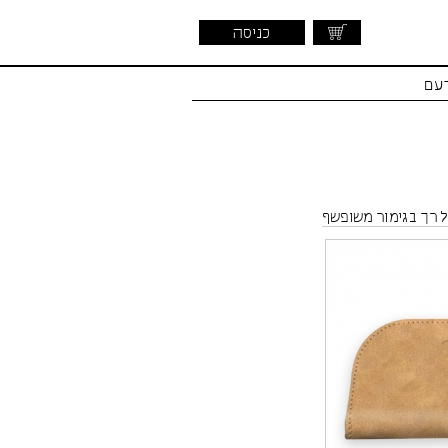
כניסה
דעם
 רך בגימור משופשף