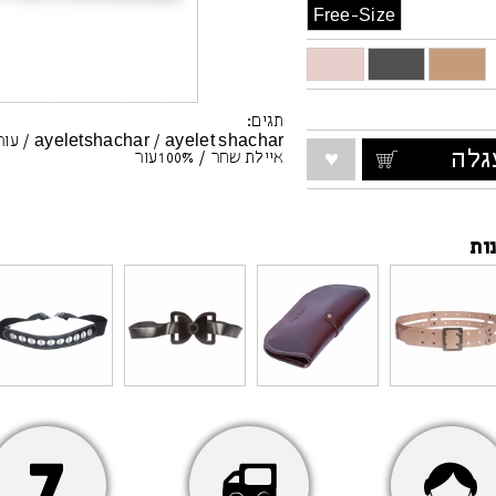
ולים להכיל שטרות,
Free-Size
וכו'
ט במרכז הארנק
 קלאץ' - הכיסים הגדולים
פון וצרור מפתחות קטן
תגים:
ayelet shachar
/
ayeletshachar
/
עור
לה
איילת שחר
/
100%עור
ות