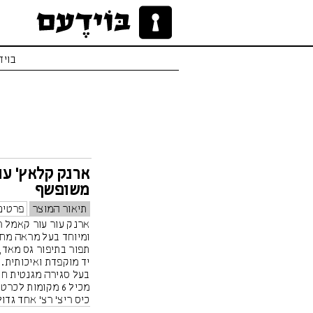
בויד
ארנק קלאץ’ עו
משופשף
תיאור המוצר
פרטים
ארנק עור עור קאמל ר
ומיוחד בעל מראה מחו
תפור בתיפור גס מאד, 
יד מוקפדת ואיכותית.
בעל סגירה מגנטית חז
מכיל 6 מקומות לכרטיסי אשראי
כיס ריצ' רצ' אחד גדו