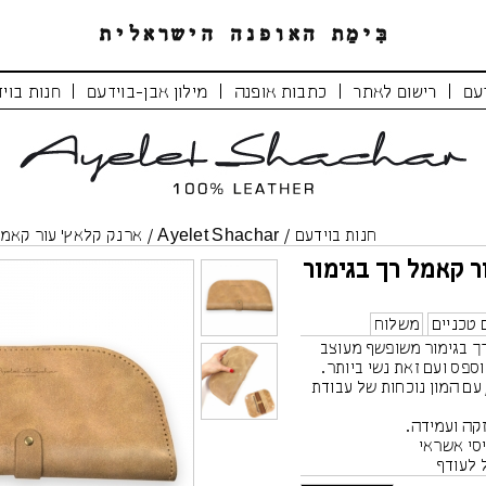
|
|
|
|
עם
רישום לאתר
כתבות אופנה
מילון אבן-בוידעם
חנות בוי
חנות בוידעם
/
Ayelet Shachar
/
ארנק קלאץ’ עור קאמל
ר קאמל רך בגימור
 טכניים
משלוח
ך בגימור משופשף מעוצב
ספס ועם זאת נשי ביותר.
עם המון נוכחות של עבודת
קה ועמידה.
ל לעודף