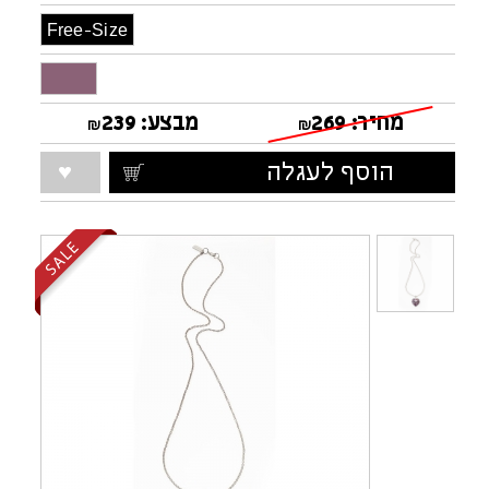
Free-Size
מחיר:
269
מבצע:
239
₪
₪
הוסף לעגלה