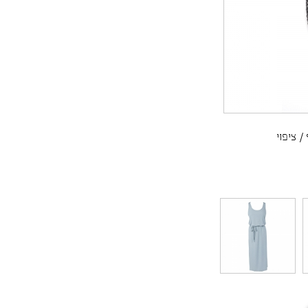
/
ציפוי