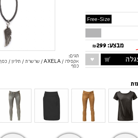
Free-Size
מבצע:
299
₪
תגים:
לה
אקסלה
/
AXELA
/
שרשרת
/
תליון
/
כסף
כסף
ות