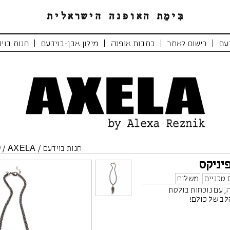
|
|
|
|
עם
רישום לאתר
כתבות אופנה
מילון אבן-בוידעם
חנות בוי
חנות בוידעם
/
AXELA
/
ש
יניקס
 טכניים
משלוח
 עם נוכחות בולטת
ב של כולם!