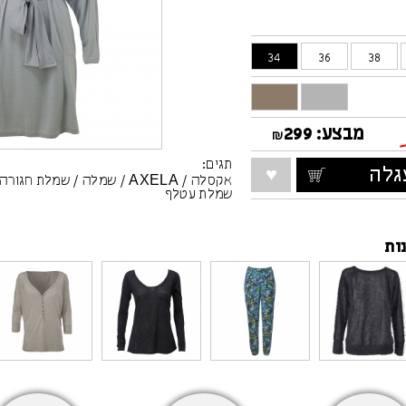
34
36
38
מבצע:
299
₪
תגים:
לה
אקסלה
/
AXELA
/
שמלה
/
שמלת חגורה
שמלת עטלף
ות