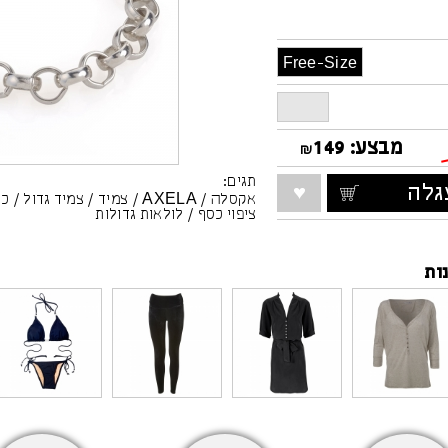
Free-Size
מבצע:
149
₪
תגים:
לה
אקסלה
/
AXELA
/
צמיד
/
צמיד גדול
/
כס
ציפוי כסף
/
לולאות גדולות
ות