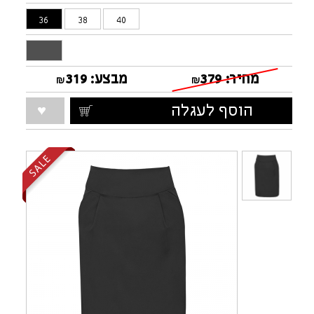
36
38
40
מחיר:
379
מבצע:
319
₪
₪
הוסף לעגלה