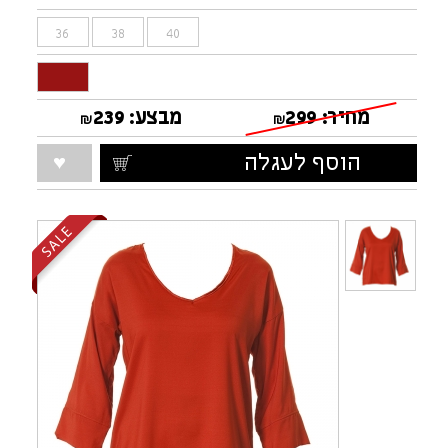
36
38
40
מחיר:
299
מבצע:
239
₪
₪
הוסף לעגלה