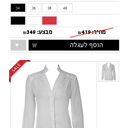
34
36
38
40
מחיר:
419
מבצע:
349
₪
₪
הוסף לעגלה