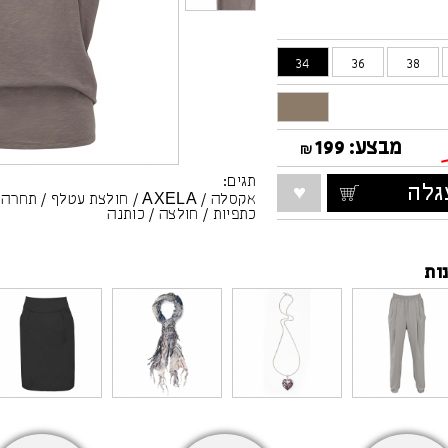
34
36
38
מבצע:
199
₪
תגים:
לה
אקסלה
/
AXELA
/
חולצת עטלף
/
תחרה
/
כתפיות
/
חולצה
/
כותנה
ות