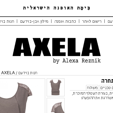
|
|
|
|
עם
רישום לאתר
כתבות אופנה
מילון אבן-בוידעם
חנות בוי
חנות בוידעם
/
AXELA
/
חרה
 טכניים
משלוח
ית, בצורת העטלף המוכרת,
שדרגת את ההופעה!