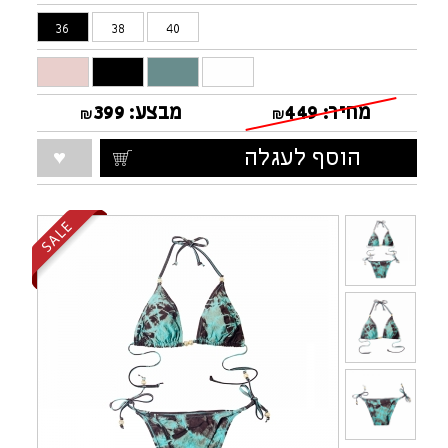
36
38
40
מחיר:
449
מבצע:
399
₪
₪
הוסף לעגלה