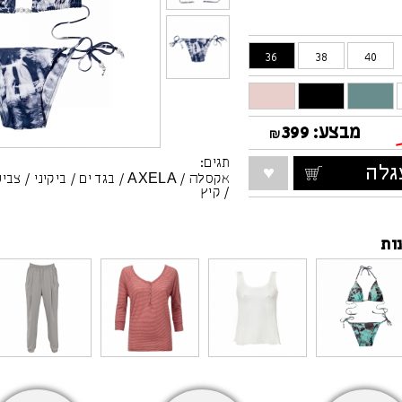
36
38
40
מבצע:
399
₪
תגים:
לה
אקסלה
/
AXELA
/
בגד ים
/
ביקיני
/
צביע
/
קיץ
ות