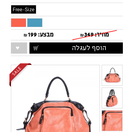
Free-Size
מחיר:
349
מבצע:
199
₪
₪
הוסף לעגלה