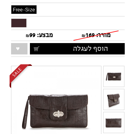
Free-Size
מחיר:
169
מבצע:
99
₪
₪
הוסף לעגלה