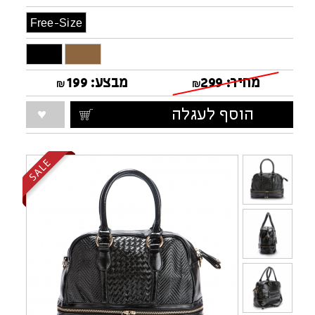
Free-Size
מחיר:
299
מבצע:
199
₪
₪
הוסף לעגלה