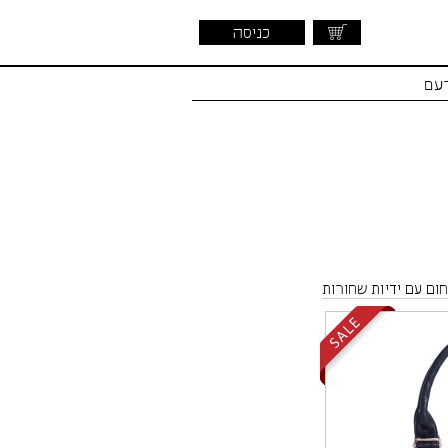
כניסה
דעם