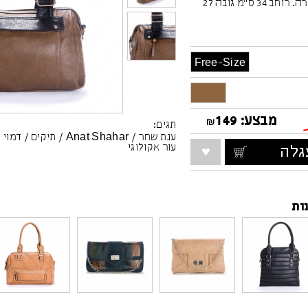
מתכוונת הניתנת להסרה. רוחב 34 ס"מ גובה 27
Free-Size
מבצע:
149
₪
תגים:
ענת שחר
/
Anat Shahar
/
תיקים
/
דמוי 
עור אקולוגי
לה
ות