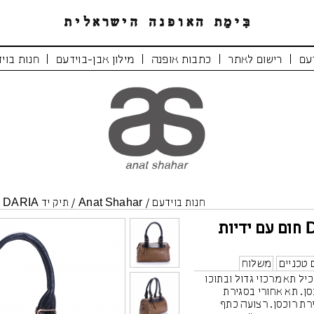
|
|
|
|
עם
רישום לאתר
כתבות אופנה
מילון אבן-בוידעם
חנות בוי
חנות בוידעם
/
Anat Shahar
/
תיק יד DARIA חום עם ידיות שחורות
תיק יד DARIA חום עם ידיות
 טכניים
משלוח
כיל תא מרכזי גדול ובתוכו
סן. תא אחורי בסגירת
רת רוכסן. רצועה כתף