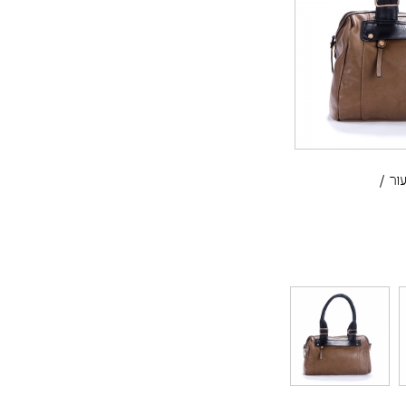
עור
/