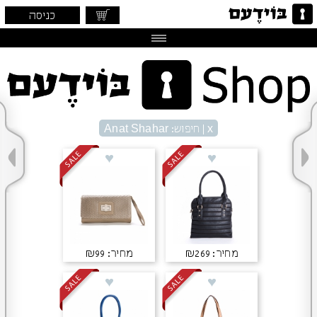
כניסה
x
| חיפוש: Anat Shahar
מחיר: ₪269
מחיר: ₪99