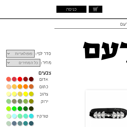
כניסה
דעם
סדר לפי:
מחיר:
צבעים
אדום
כתום
צהוב
ירוק
טורקיז