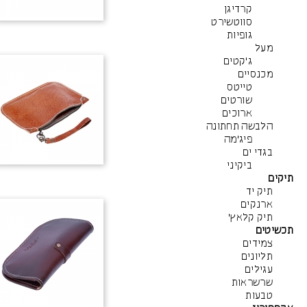
קרדיגן
סווטשירט
גופיות
מעל
ג'קטים
מכנסיים
טייטס
שורטים
ארוכים
הלבשה תחתונה
פיג'מה
בגדי ים
ביקיני
תיקים
תיק יד
ארנקים
תיק קלאץ'
תכשיטים
צמידים
תליונים
עגילים
שרשראות
טבעות