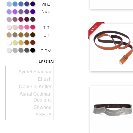
כחול
סגול
ורוד
חום
שחור
מותגים
Ayelet Shachar
Eilush
Danielle Keller
Asnat Guttman
Designs
Shwood
AXELA
Anat Shahar