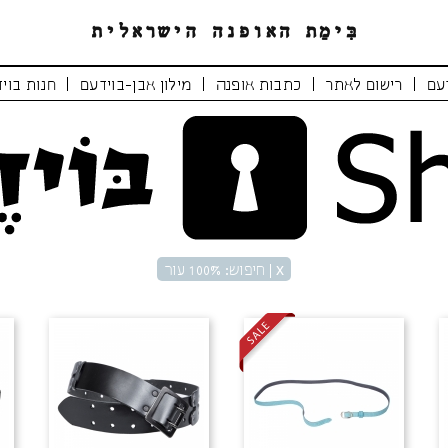
|
|
|
|
עם
רישום לאתר
כתבות אופנה
מילון אבן-בוידעם
חנות בוי
x
| חיפוש: 100% עור