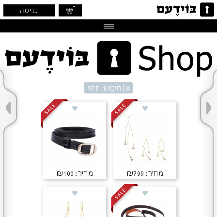
כניסה
x
| חיפוש: תלוי
מחיר: ₪799
מחיר: ₪100