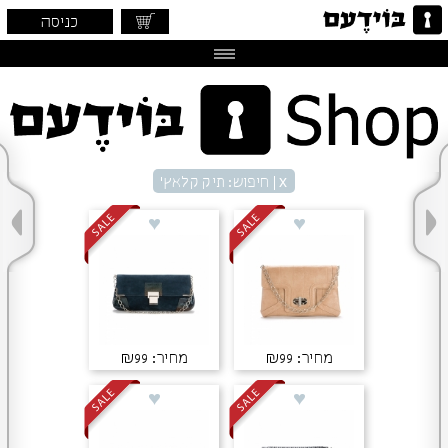
כניסה
x
| חיפוש: תיק קלאץ׳
מחיר: ₪99
מחיר: ₪99