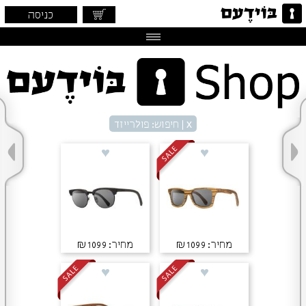
כניסה
x
| חיפוש: פולרייזד
מחיר: ₪1099
מחיר: ₪1099