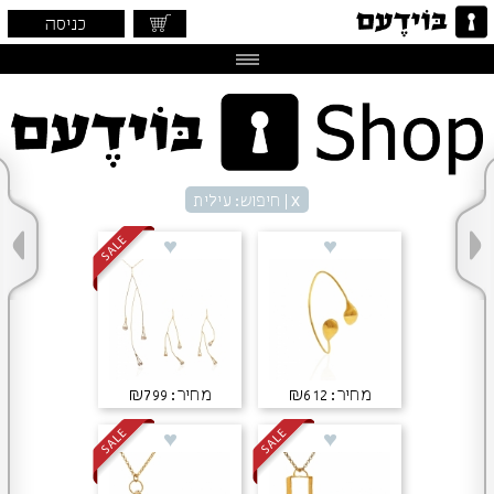
כניסה
x
| חיפוש: עילית
מחיר: ₪612
מחיר: ₪799