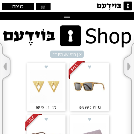
כניסה
x
| חיפוש: מיוחד
מחיר: ₪899
מחיר: ₪79