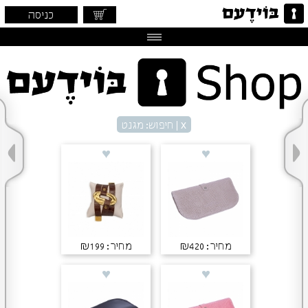
כניסה
x
| חיפוש: מגנט
מחיר: ₪420
מחיר: ₪199