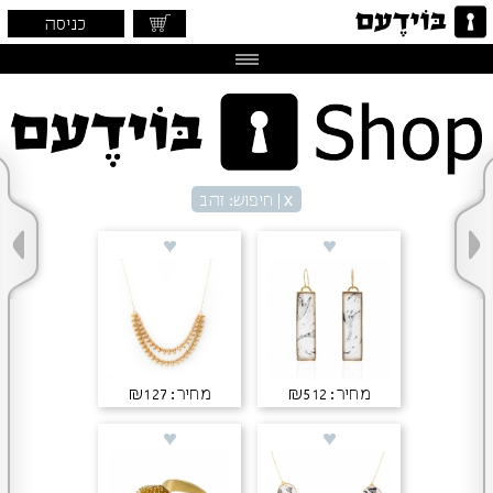
כניסה
x
| חיפוש: זהב
מחיר: ₪512
מחיר: ₪127