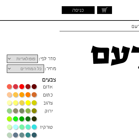
כניסה
דעם
סדר לפי:
מחיר:
צבעים
אדום
כתום
צהוב
ירוק
טורקיז