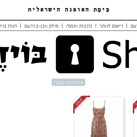
|
|
|
|
עם
רישום לאתר
כתבות אופנה
מילון אבן-בוידעם
חנות בוי
x
| חיפוש: בטנה