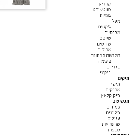
קרדיגן
סווטשירט
גופיות
מעל
ג'קטים
מכנסיים
טייטס
שורטים
ארוכים
הלבשה תחתונה
פיג'מה
בגדי ים
ביקיני
תיקים
תיק יד
ארנקים
תיק קלאץ'
תכשיטים
צמידים
תליונים
עגילים
שרשראות
טבעות