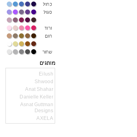
כחול
סגול
ורוד
חום
שחור
מותגים
Eilush
Shwood
Anat Shahar
Danielle Keller
Asnat Guttman
Designs
AXELA
Ayelet Shachar