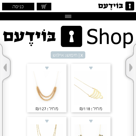
כניסה
x
| חיפוש: אילוש
מחיר: ₪118
מחיר: ₪127