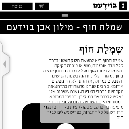
כניסה
שמלת חוף - מילון אבן בוידעם
שִמְלַת חוֹף
שמלת החוף היא למעשה חלוק העשוי בדרך
כלל מבד אורגנזה, משי או כותנה דקיקה
ומשמש לכיסוי הגוף מעל לבגד הים בזמן שהייה
בחוף. מקור העליונית הוא בשנות השישים
והשבעים במרוקו, אז הגיעו לאיזור נופשים
אירופאים רבים שנהנו מהשהייה במרחצאות
יוקרתיות ברחבי המדינה. נשים עשירות אלו
נאלצו לכסות את חמוקיהן והכפתן המרוקאי
המסורתי היווה השראה. היום עליונית החוף
מופיעה באופן קבוע בקולקציות בגדי הים ובגדי
הרזורט של כל החברות, כפריט משלים לבגד
הים.