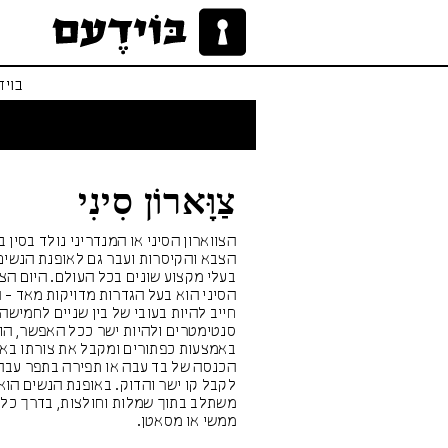
בויד
צַוָּארוֹן סִינִי
הצווארון הסיני או המנדריני נולד בסין ב
הצבא והקיסרות ועבר גם לאופנת הנשים
בעלי מקצוע שונים בכל העולם. היום הצו
הסיני הוא בעל הגדרות מדויקות מאד - 
חייב להיות בעובי של בין שניים לחמישה
סנטימטרים ולהיות ישר ככל האפשר, הו
באמצעות כפתורים ומקבל את צורתו בא
הכנסה של בד עבה או תפירה בתפר עבה
לקבל קו ישר והדוק. באופנת הנשים הוא
משתלב בתוך שמלות וחולצות, בדרך כל
ממשי או מסאטן.