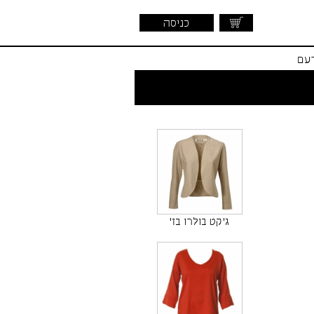
כניסה
דעם
ג'קט בולרו בז'