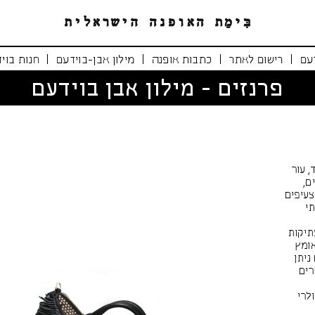
|
|
|
|
עם
רישום לאתר
כתבות אופנה
מילון אבן-בוידעם
חנות בוי
פרנזים - מילון אבן בוידעם
, עור
ם,
צעיפים
י
תיקות
ומץ
ניתן
רים
לרי