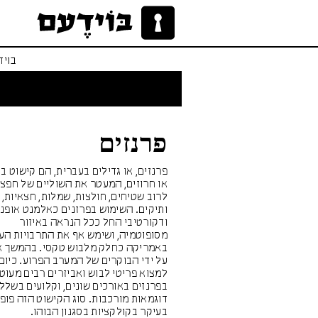
בויד
פרנזים
פרנזים, או גדילים בעברית, הם קישוט בד
או חרוזים, המעטר את השוליים של חפצי
לרוב שטיחים, חולצות, שמלות, חצאיות, 
ותיקים. השימוש בפרזנים כאלמנט אופנת
ודקורטיבי החל ככל הנראה באיזור
מסופוטמיה, ושימש אף את התרבויות הע
באמריקה כחלק מלבוש טקסי. בהמשך א
על ידי הבוקרים של המערב הפרוע. כיום 
למצוא פריטי לבוש ואביזרים רבים מעוט
בפרנזים באורכים שונים, וקלועים בשלל
דוגמאות מורכבות. סוג הקישוט הזה פופו
בעיקר בקולקציות בסגנון הבוהו.