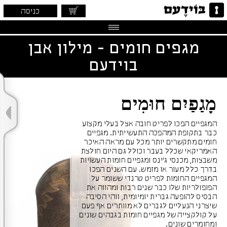
כניסה
מגפים חומים - מילון אבן
בוידעם
מָגַפַיִם חוּמִים
המגפיים הפכו לפריט חובה אצל בעלי מקצוע
כבר בתקופת המהפכה התעשייתית. מגפיים
חומים מתקשרים יותר מכל עם מראה האיכר
האמריקאי שכלל בעבר וכולל גם היום חולצת
משבצות, מכנסי ג'ינס ומגפיים חומות העשויות
בדרך כלל מעור או מזמש. עם השנים הפכו
המגפיים החומות לפריט טרנדי ששומר על
הפופולריות שלו כבר שנים רבות ומהווה את
הבסיס להופעה גברית יומיומית, זוהי הסיבה
שיצרני הנעליים לגברים לא מוותרים אף פעם
על קולקצייה של מגפיים חומות בגבהים שונים
ומחומרים שונים.