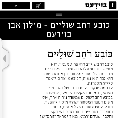
כניסה
כובע רחב שוליים - מילון אבן
בוידעם
כּוֹבַע רֹחַב שׁוּלָיִים
כובע רחב שוליים הוא פריט מעניין. הוא
מתיישב ברכות על הראש ומסוכך על הפנים
מקדימה ועל העורף מאחור. בין אם ההופעה
היא גברית או נשית, הכובע מייצר סילואטה
כללית מסקרנת.
לבד מהפונקציונליות הרבה של הגנה מפני
השמש, ובמיוחד באקלים ישראלי, יש משהו
בכובע רחב השוליים שמשדר ניחוח אחר, אולי
משום הנופך המסתורי שהוא מוסיף להופעה.
תוכלו למצוא אותו בשלל צבעים, גזרות
וחומרים. הנפוצים ביותר הם כובעי הקש
והלבד. שניהם יחמיאו מאוד למראה "זורם" של