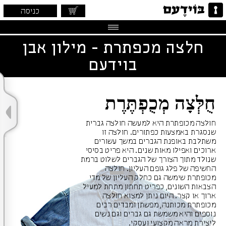
כניסה
חלצה מכפתרת - מילון אבן
בוידעם
חֻלְּצָה מְכֻפְתֶּרֶת
חולצה מכופתרת היא למעשה חולצה גברית
שנסגרת באמצעות כפתורים. חולצה זו
משתלבת באופנת הגברים במשך עשורים
ארוכים ואפילו מאות שנים. היא פריט בסיסי
שנולד מתוך הצורך של הגברים לשלוט ברמת
החשיפה של פלג גופם העליון. חולצה
מכופתרת שימשה גם כחלק העליון של מדי
הצבאות השונים, כפריט תחתון מתחת למעיל
ארוך או קצר. היום ניתן למצוא חולצה
מכופתרת מכותנה, מפשתן ומבדים רבים
נוספים והיא משמשת גם גברים וגם נשים
ליצירת מראה מקצועי ועסקי.